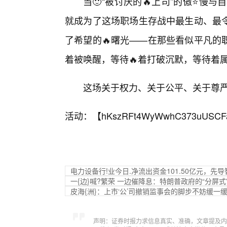
当🙂“被讨厌的🔥上司”的傲⭐慢与自
就成为了这场职场生存战中最生动、最
了希望的🔥曙光——在那些看似平凡的
着被唤醒，等待🔥着打破沉默，等待着
这场关于权力、关于公平、关于尊严
活动：【
hKszRFt4WyWwhC373uUSCF
电力设备行!业今日.净流出资金101.50亿元，先
一{边}喊?繁荣 一边催降息：特朗普政府的“分屏式
皮海{洲}：上市‘公’司撤销监事会的脚步不妨缓一缓 
声明：证券时报力求信息真实、准确，文章提及内