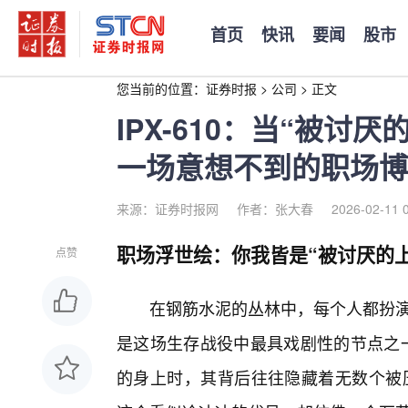
首页
快讯
要闻
股市
您当前的位置：
证券时报
>
公司
>
正文
IPX-610：当“被讨
一场意想不到的职场博
来源：证券时报网
作者：张大春
2026-02-11 
职场浮世绘：你我皆是“被讨厌的
点赞
在钢筋水泥的丛林中，每个人都扮演
是这场生存战役中最具戏剧性的节点之一
的身上时，其背后往往隐藏着无数个被压