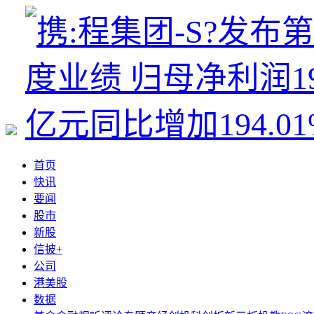
首页
快讯
要闻
股市
新股
信披+
公司
港美股
数据