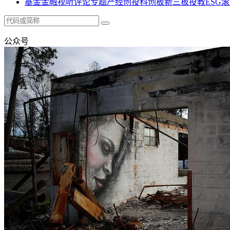
基金
金融
视听
评论
专题
产经
创投
科创板
新三板
投教
ESG
滚
公众号