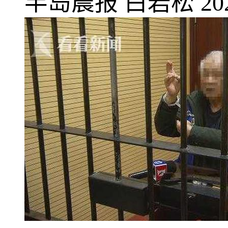
半岛晨报
白岩松
20