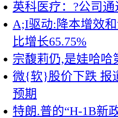
英科医疗：?公司
A;I驱动:降本增效
比增长65.75%
宗馥莉仍,是娃哈哈
微{软}股价下跌 
预期
特朗.普的“H-1B