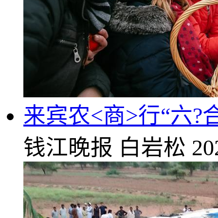
来宾农<商>行“六
钱江晚报
白岩松
20