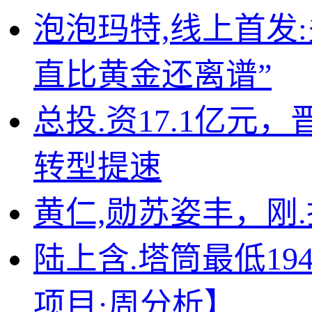
泡泡玛特,线上首发
直比黄金还离谱”
总投.资17.1亿
转型提速
黄仁,勋苏姿丰，刚
陆上含.塔筒最低19
项目·周分析】