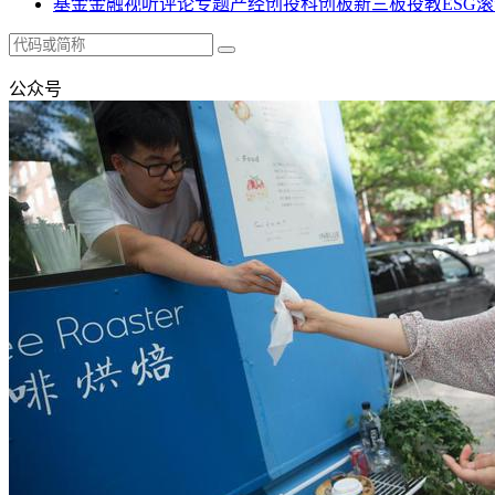
基金
金融
视听
评论
专题
产经
创投
科创板
新三板
投教
ESG
滚
公众号