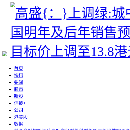
首页
快讯
要闻
股市
新股
信披+
公司
港美股
数据