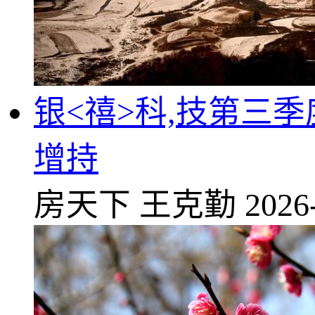
银<禧>科,技第三季
增持
房天下
王克勤
2026