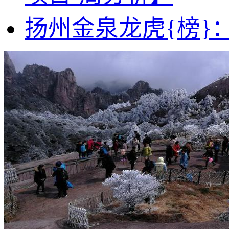
扬州金泉龙虎{榜}：