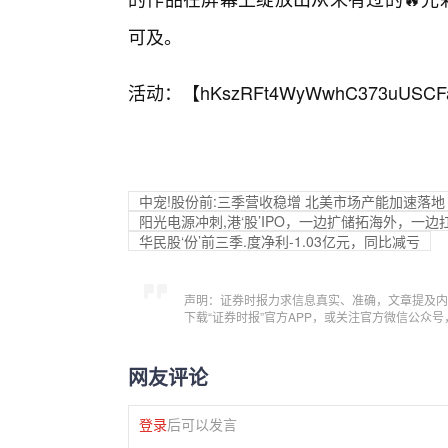
可及。
活动：【
hKszRFt4WyWwhC373uUSCF
中宠!股份前:三季营收稳增 北美市场产能加速落地
阳光电源冲刺,港‘股’IPO，一边扩储拓海外，一边
华民股‘份’前三季.度净利-1.03亿元，同比减亏
声明：证券时报力求信息真实、准确，文章提及内
下载“证券时报”官方APP，或关注官方微信公众
网友评论
登录
后可以发言