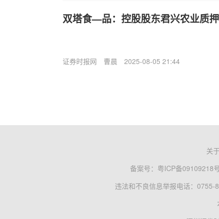
双塔食—品：控股股东君兴农业质押
证券时报网
曹晨
2025-08-05 21:44
关
备案号：
粤ICP备09109218
违法和不良信息举报电话：0755-83