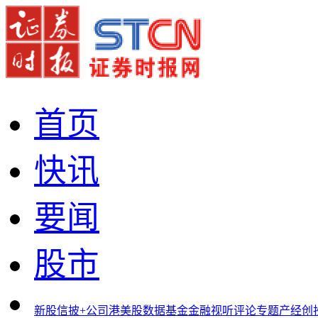
首页
快讯
要闻
股市
新股
信披+
公司
港美股
数据
基金
金融
视听
评论
专题
产经
创