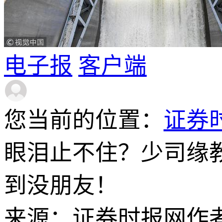
电子报
客户端
您当前的位置：
证券
眼泪止不住？少司缘
到没朋友！
来源：证券时报网
作