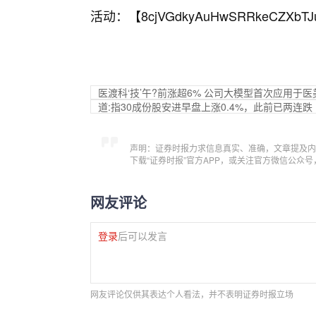
活动：【
8cjVGdkyAuHwSRRkeCZXbTJ
医渡科‘技’午?前涨超6% 公司大模型首次应用于医
道:指30成份股安进早盘上涨0.4%，此前已两连跌
声明：证券时报力求信息真实、准确，文章提及内
下载“证券时报”官方APP，或关注官方微信公众
网友评论
登录
后可以发言
网友评论仅供其表达个人看法，并不表明证券时报立场