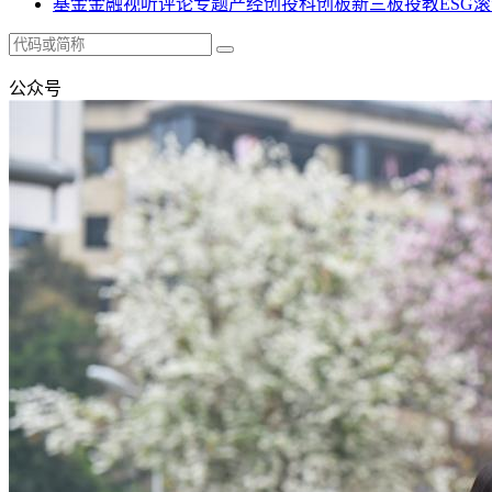
基金
金融
视听
评论
专题
产经
创投
科创板
新三板
投教
ESG
滚
公众号