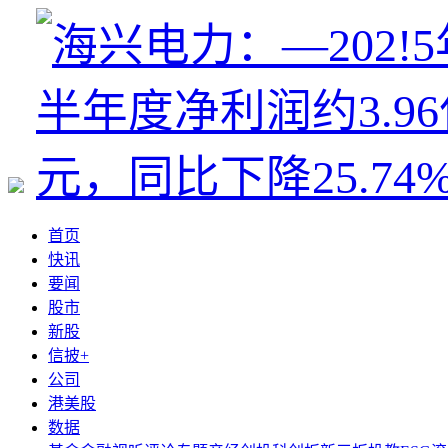
首页
快讯
要闻
股市
新股
信披+
公司
港美股
数据