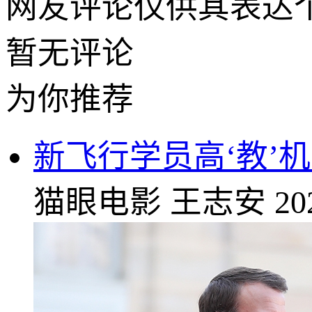
网友评论仅供其表达
暂无评论
为你推荐
新飞行学员高‘教’
猫眼电影
王志安
20