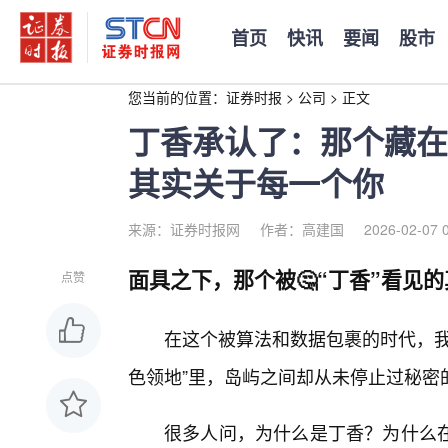
首页
快讯
要闻
股市
您当前的位置：
证券时报
>
公司
>
正文
丁香承认了：那个藏在
其实关于每一个你
来源：证券时报网
作者：高建国
2026-02-07 
面具之下，那个被🤔“丁香”看见
点赞
在这个被算法和数据包裹的时代，我
色领地”里，岛屿之间却从未停止过秘密
很多人问，为什么是丁香？为什么