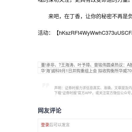
来吧，在丁香，让你的秘密不再是
活动：【
hKszRFt4WyWwhC373uUSCF
董!承非、?王海涛、叶予璋、曾铭伟圆桌热议：
华‘海’诚科9月1日并购重组上会 拟收购衡所华威7
声明：证券时报力求信息真实、准确，文章提及内
下载“证券时报”官方APP，或关注官方微信公众
网友评论
登录
后可以发言