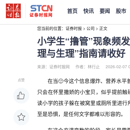
首页
快讯
要闻
股市
您当前的位置：
证券时报
>
公司
>
正文
小学生“撸管”现象频
理与生理”指南请收好
来源：证券时报网
作者：林行止
2026-02-07 
在当🙂今这个信息爆炸、营养水平
点赞
只会在怀里撒娇的小宝贝，似乎提前触碰
读小学的孩子躲在被窝里或厕所里进行所
至是恐惧，是任何文字都难以形容的。