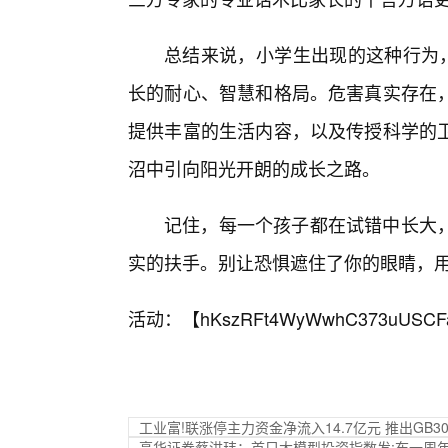
总结来说，小学生出现的这种行为，
长的耐心、智慧和格局。危害真实存在
提供丰富的生活内容，以及传授科学的
沼中引向阳光开朗的成长之路。
记住，每一个孩子都在试错中长大
实的扶手。别让恐惧遮住了你的眼睛，
活动：【
hKszRFt4WyWwhC373uUSCF
工业富!联涨停主力资金净流入14.7亿元 推出GB
高华证券蔡洪玮：首只大模型投资指数发:布一周年